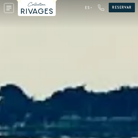
RESERVAR
ES
FR
EN
DE
NL
ES