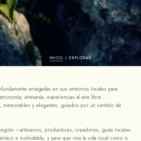
INICIO
EXPLORAR
rofundamente arraigadas en sus entornos locales para
astronomía, artesanía, experiencias al aire libre…
, memorables y elegantes, guiados por un sentido de
egión —artesanos, productores, creadores, guías locales
ntico e inolvidable, y para que viva la vida local como si