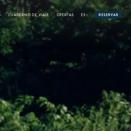
CUADERNO DE VIAJE
OFERTAS
RESERVAR
ES
FR
EN
DE
NL
ES