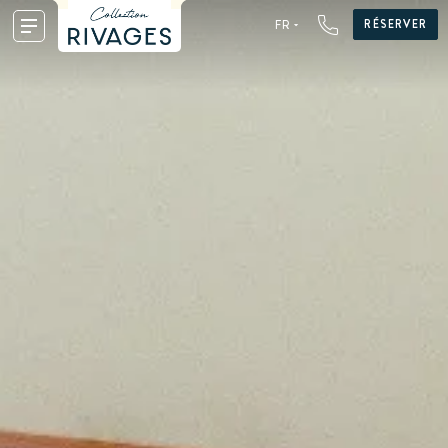
RÉSERVER
FR
FR
EN
DE
NL
ES