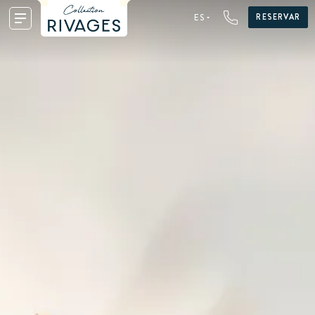
RESERVAR
ES
FR
EN
DE
NL
ES