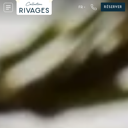
RÉSERVER
FR
FR
EN
DE
NL
ES