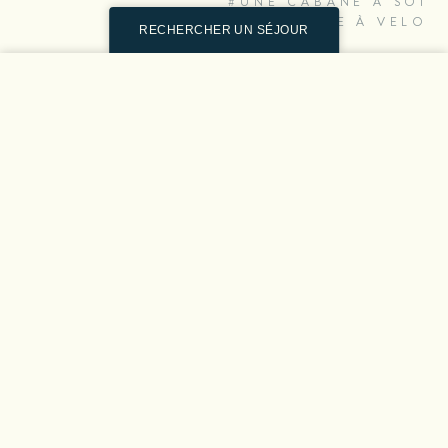
#UNE CABANE A SOI
#BALADE À VELO
RECHERCHER UN SÉJOUR
PARTAGER
Tarifs & disponibilités
L’Appel du Printemps chez
Collection Rivages
Dans quel établissement ?
Tous les établissements
Arrivée le
Départ le
Séjour pour
28
04
2
JUIL.
AOÛT
PERSONNES
LANCER LA RECHERCHE
​Une cabane à soi